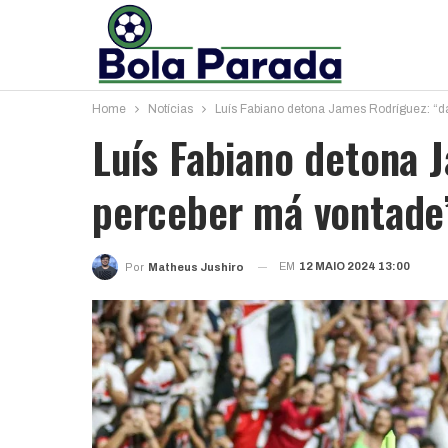
Home
Notícias
Luís Fabiano detona James Rodríguez: “d
Luís Fabiano detona 
perceber má vontade
EM
12 MAIO 2024 13:00
Por
Matheus Jushiro