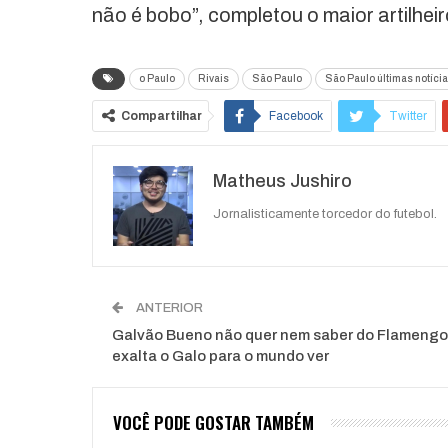
não é bobo”, completou o maior artilhei
o Paulo
Rivais
São Paulo
São Paulo últimas notíci
Compartilhar
Facebook
Twitter
Matheus Jushiro
Jornalisticamente torcedor do futebol.
ANTERIOR
Galvão Bueno não quer nem saber do Flamengo
exalta o Galo para o mundo ver
VOCÊ PODE GOSTAR TAMBÉM