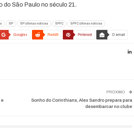
ro do São Paulo no século 21.
as
SP
SP últimas notícias
SPFC
SPFC últimas notícias
Google+
ReddIt
Pinterest
O email
PRÓXIMO
 e
Sonho do Corinthians, Alex Sandro prepara para
desembarcar no clube