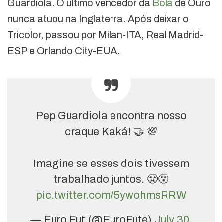
Guardiola. O último vencedor da
Bola
de Ouro
nunca atuou na Inglaterra. Após deixar o
Tricolor, passou por Milan-ITA, Real Madrid-
ESP e Orlando City-EUA.
Pep Guardiola encontra nosso
craque Kaká! 🤝 💯
Imagine se esses dois tivessem
trabalhado juntos. 😤😵
pic.twitter.com/5ywohmsRRW
— Euro Fut (@EuroFute)
July 30,