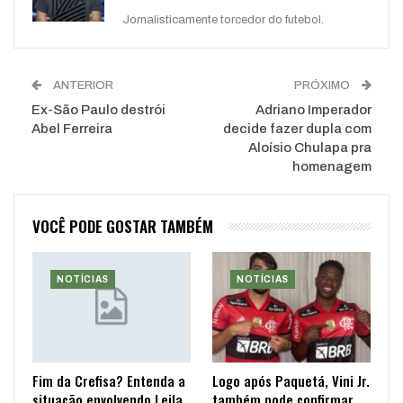
Jornalisticamente torcedor do futebol.
ANTERIOR
PRÓXIMO
Ex-São Paulo destrói
Adriano Imperador
Abel Ferreira
decide fazer dupla com
Aloísio Chulapa pra
homenagem
VOCÊ PODE GOSTAR TAMBÉM
NOTÍCIAS
NOTÍCIAS
Fim da Crefisa? Entenda a
Logo após Paquetá, Vini Jr.
situação envolvendo Leila
também pode confirmar