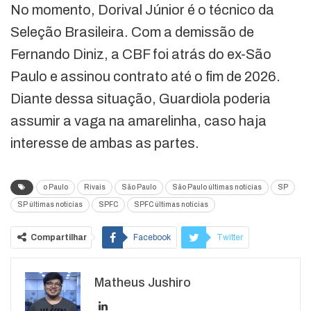
No momento, Dorival Júnior é o técnico da
Seleção Brasileira. Com a demissão de
Fernando Diniz, a CBF foi atrás do ex-São
Paulo e assinou contrato até o fim de 2026.
Diante dessa situação, Guardiola poderia
assumir a vaga na amarelinha, caso haja
interesse de ambas as partes.
o Paulo
Rivais
São Paulo
São Paulo últimas notícias
SP
SP últimas notícias
SPFC
SPFC últimas notícias
Compartilhar
Facebook
Twitter
Google+
ReddIt
Matheus Jushiro
WhatsApp
Pinterest
O email