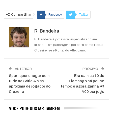
Compartilhar
Facebook
Twitter
Google+
ReddIt
R. Bandeira
WhatsApp
Pinterest
O email
R. Bandeira é jornalista, especializado em
futebol. Tem passagens por sites como Portal
Cruzeirense e Portal do Atleticano.
ANTERIOR
PRÓXIMO
Sport quer chegar com
Era camisa 10 do
tudo na Série A e se
Flamengo há pouco
aproxima de jogador do
tempo e agora ganha R$
Cruzeiro
400 por jogo
VOCÊ PODE GOSTAR TAMBÉM