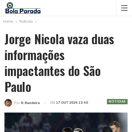
Home
Notícias
Jorge Nicola vaza duas
informações
impactantes do São
Paulo
NOTÍCIAS
EM
17 OUT 2024 13:40
Por
R. Bandeira