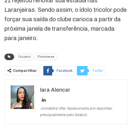
21 rejeitou renovar sua estadia nas
Laranjeiras. Sendo assim, o ídolo tricolor pode
forçar sua saída do clube carioca a partir da
próxima janela de transferência, marcada
para janeiro.
Cruzeiro
Fluminense
Compartilhar
Facebook
Twitter
Google+
ReddIt
Iara Alencar
WhatsApp
Pinterest
O email
Jornalista Ufal. Apaixonada por esportes,
principalmente pelo futebol.