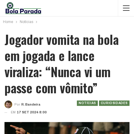
Home
Notícias
Jogador vomita na bola
em jogada e lance
viraliza: “Nunca vi um
passe com vômito”
NOTÍCIAS
CURIOSIDADES
Por
R. Bandeira
EM
17 SET 2024 8:00