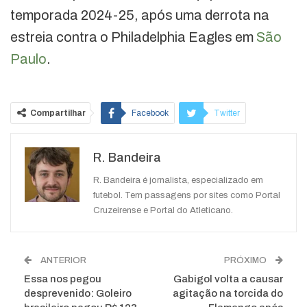
temporada 2024-25, após uma derrota na
estreia contra o Philadelphia Eagles em
São
Paulo
.
Compartilhar
Facebook
Twitter
Google+
ReddIt
R. Bandeira
WhatsApp
Pinterest
O email
R. Bandeira é jornalista, especializado em
futebol. Tem passagens por sites como Portal
Cruzeirense e Portal do Atleticano.
ANTERIOR
PRÓXIMO
Essa nos pegou
Gabigol volta a causar
desprevenido: Goleiro
agitação na torcida do