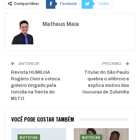
Compartilhar
Facebook
Twitter
Google+
ReddIt
Matheus Maia
WhatsApp
Pinterest
O email
ANTERIOR
PRÓXIMO
Revista HUMILHA
Titular do São Paulo
Rogério Ceni e coloca
quebra o silêncio e
goleiro xingado pela
explica motivo das
torcida na frente do
loucuras de Zubeldía
M1TO
VOCÊ PODE GOSTAR TAMBÉM
NOTÍCIAS
NOTÍCIAS