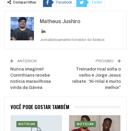
Compartilhar
Facebook
Twitter
Google+
ReddIt
Matheus Jushiro
WhatsApp
Pinterest
O email
Jornalisticamente torcedor do futebol.
ANTERIOR
PRÓXIMO
Nunca imaginei!
Treinador rival solta o
Corinthians recebe
verbo e Jorge Jesus
notícia maravilhosa
rebate: “Al-Hilal é muito
vinda da Gávea
melhor”
VOCÊ PODE GOSTAR TAMBÉM
NOTÍCIAS
NOTÍCIAS