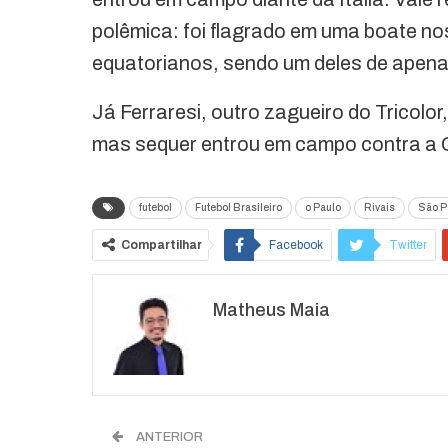
polêmica: foi flagrado em uma boate n
equatorianos, sendo um deles de apena
Já Ferraresi, outro zagueiro do Tricolor,
mas sequer entrou em campo contra a
futebol
Futebol Brasileiro
o Paulo
Rivais
São P
Compartilhar
Facebook
Twitter
Matheus Maia
ANTERIOR