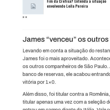
Fim da Crefisa? Entenda a situação
envolvendo Leila Pereira
"
"
James “venceu” os outros
Levando em conta a situação do resta
James foi o mais aproveitado. Acontec
os outros companheiros de São Paulo. A
banco de reservas, ele acabou entrand
vitória por 1×0.
Além disso, foi titular contra a Romêni
titular apenas uma vez com a seleção 
entrou em campo diante da Itália. Vale 