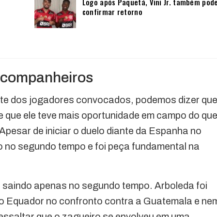
Logo após Paquetá, Vini Jr. também pod
confirmar retorno
 companheiros
nte dos jogadores convocados, podemos dizer qu
e que ele teve mais oportunidade em campo do qu
pesar de iniciar o duelo diante da Espanha no
o no segundo tempo e foi peça fundamental na
a, saindo apenas no segundo tempo. Arboleda foi
do Equador no confronto contra a Guatemala e ne
ressaltar que o zagueiro se envolveu em uma