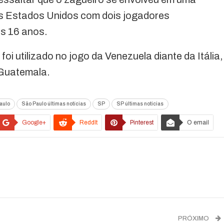
os Estados Unidos com dois jogadores
s 16 anos.
 foi utilizado no jogo da Venezuela diante da Itália,
 Guatemala.
aulo
São Paulo últimas notícias
SP
SP últimas notícias
Google+
ReddIt
Pinterest
O email
PRÓXIMO