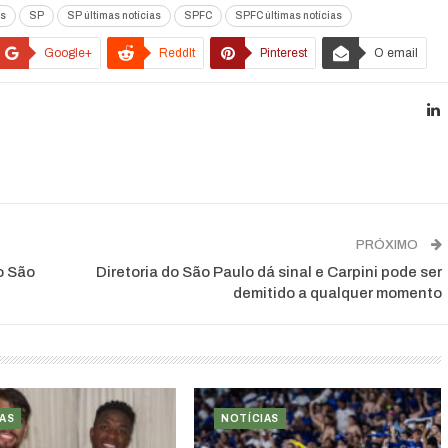
as
SP
SP últimas notícias
SPFC
SPFC últimas notícias
Google+
ReddIt
Pinterest
O email
PRÓXIMO
o São
Diretoria do São Paulo dá sinal e Carpini pode ser
demitido a qualquer momento
AS
NOTÍCIAS