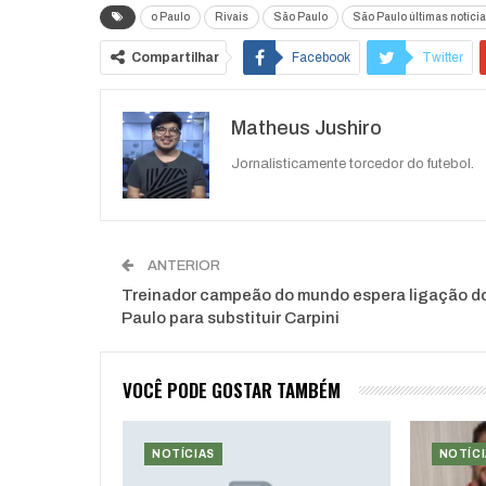
o Paulo
Rivais
São Paulo
São Paulo últimas notíci
Compartilhar
Facebook
Twitter
Matheus Jushiro
Jornalisticamente torcedor do futebol.
ANTERIOR
Treinador campeão do mundo espera ligação d
Paulo para substituir Carpini
VOCÊ PODE GOSTAR TAMBÉM
NOTÍCIAS
NOTÍCI