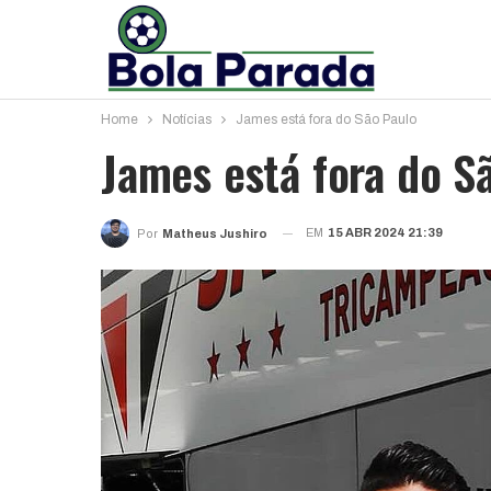
Home
Notícias
James está fora do São Paulo
James está fora do S
EM
15 ABR 2024 21:39
Por
Matheus Jushiro