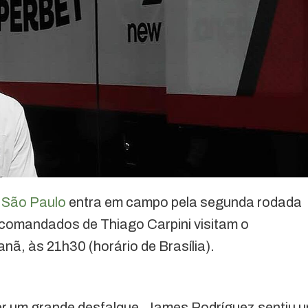
o
São Paulo
entra em campo pela segunda rodada
comandados de Thiago Carpini visitam o
nã, às 21h30 (horário de Brasília).
ter um grande desfalque. James Rodríguez sentiu 