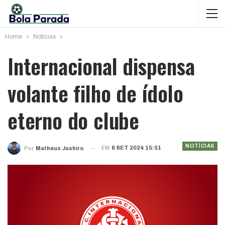
Home
Notícias
Internacional dispensa
volante filho de ídolo
eterno do clube
NOTÍCIAS
EM
6 SET 2024 15:51
Por
Matheus Jushiro