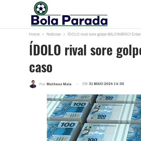
Home
Notícias
ÍDOLO rival sore golpe MILIONÁRIO! Ente
ÍDOLO rival sore gol
caso
EM
31 MAIO 2024 14:00
Por
Matheus Maia