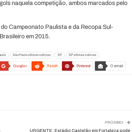
s gols naquela competição, ambos marcados pelo
 do Campeonato Paulista e da Recopa Sul-
rasileiro em 2015.
aulo
São Paulo últimas notícias
SP
SP últimas notícias
Google+
ReddIt
Pinterest
O email
PRÓXIMO
o
URGENTE: Estádio Castelão em Fortaleza pode