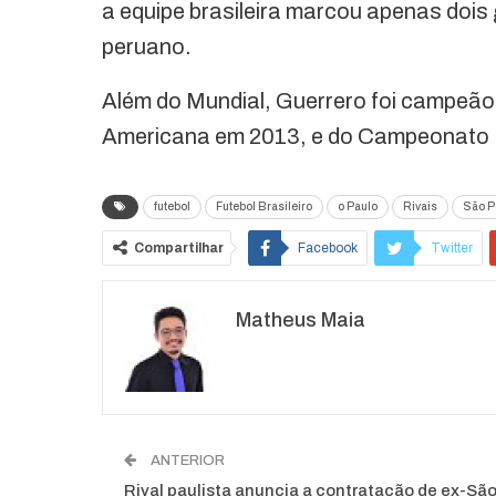
a equipe brasileira marcou apenas doi
peruano.
Além do Mundial, Guerrero foi campeão
Americana em 2013, e do Campeonato B
futebol
Futebol Brasileiro
o Paulo
Rivais
São P
Compartilhar
Facebook
Twitter
Matheus Maia
ANTERIOR
Rival paulista anuncia a contratação de ex-Sã