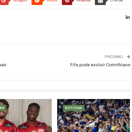
Google+
ReddIt
Pinterest
O email
PRÓXIMO
sair
Fifa pode excluir Corinthians
AS
NOTÍCIAS