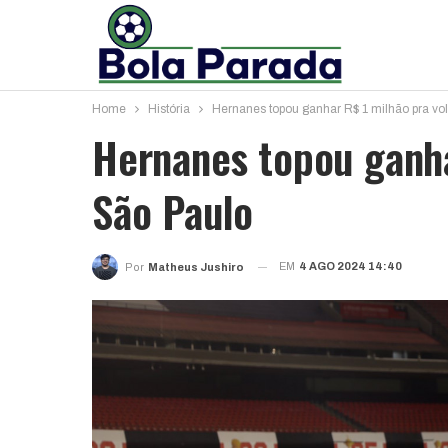
Home
História
Hernanes topou ganhar R$ 1 milhão pra vol
Hernanes topou ganha
São Paulo
EM
4 AGO 2024 14:40
Por
Matheus Jushiro