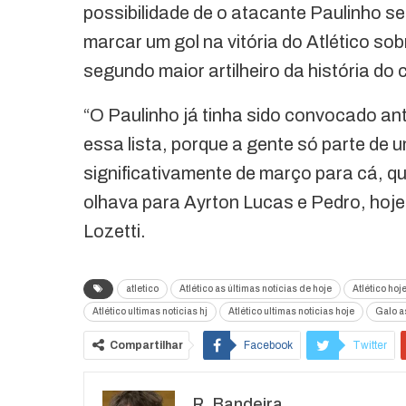
possibilidade de o atacante Paulinho se
marcar um gol na vitória do Atlético so
segundo maior artilheiro da história do
“O Paulinho já tinha sido convocado ante
essa lista, porque a gente só parte d
significativamente de março para cá, q
olhava para Ayrton Lucas e Pedro, hoje
Lozetti.
atletico
Atlético as últimas notícias de hoje
Atlético hoj
Atlético ultimas noticias hj
Atlético ultimas noticias hoje
Galo as
Compartilhar
Facebook
Twitter
R. Bandeira