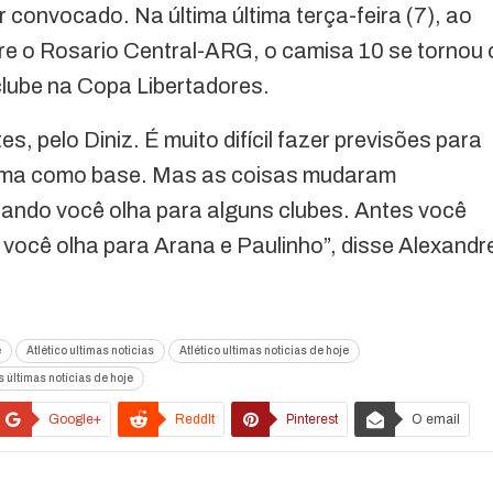
r convocado. Na última última terça-feira (7), ao
bre o Rosario Central-ARG, o camisa 10 se tornou 
 clube na Copa Libertadores.
s, pelo Diniz. É muito difícil fazer previsões para
e uma como base. Mas as coisas mudaram
uando você olha para alguns clubes. Antes você
 você olha para Arana e Paulinho”, disse Alexandr
e
Atlético ultimas noticias
Atlético ultimas noticias de hoje
 últimas notícias de hoje
Google+
ReddIt
Pinterest
O email