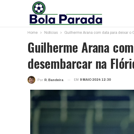
Home
Notícias
Guilherme Arana com data para deixar o 
Guilherme Arana com 
desembarcar na Flóri
EM
9 MAIO 2024 12:30
Por
R. Bandeira