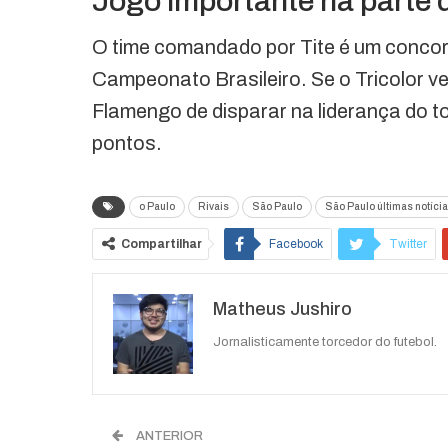
Jogo importante na parte 
O time comandado por Tite é um concorre
Campeonato Brasileiro. Se o Tricolor 
Flamengo de disparar na liderança do 
pontos.
o Paulo
Rivais
São Paulo
São Paulo últimas notíci
Compartilhar
Facebook
Twitter
Matheus Jushiro
Jornalisticamente torcedor do futebol.
ANTERIOR