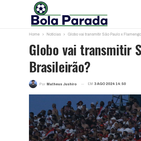
Home
Notícias
Globo vai transmitir São Paulo x Flamengo
Globo vai transmitir 
Brasileirão?
EM
3 AGO 2024 14:50
Por
Matheus Jushiro