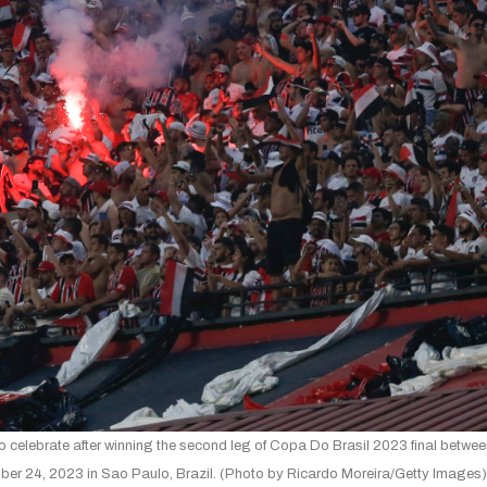
ebrate after winning the second leg of Copa Do Brasil 2023 final betwee
 24, 2023 in Sao Paulo, Brazil. (Photo by Ricardo Moreira/Getty Images)