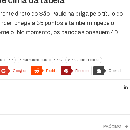
de cima da tabela
nte direto do São Paulo na briga pelo título do
vencer, chega a 35 pontos e também impede o
torneio. No momento, os cariocas possuem 40
as
SP
SP últimas notícias
SPFC
SPFC últimas notícias
Google+
ReddIt
Pinterest
O email
PRÓXIMO