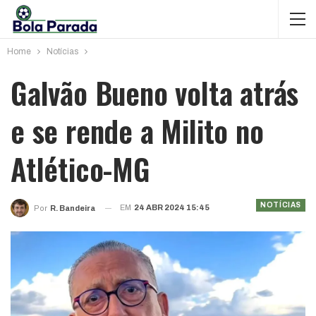
Home
Notícias
Galvão Bueno volta atrás
e se rende a Milito no
Atlético-MG
NOTÍCIAS
EM
24 ABR 2024 15:45
Por
R. Bandeira