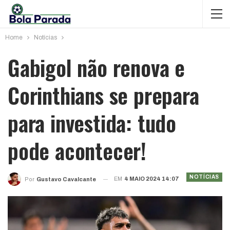
Home
Notícias
Gabigol não renova e
Corinthians se prepara
para investida: tudo
pode acontecer!
NOTÍCIAS
EM
4 MAIO 2024 14:07
Por
Gustavo Cavalcante