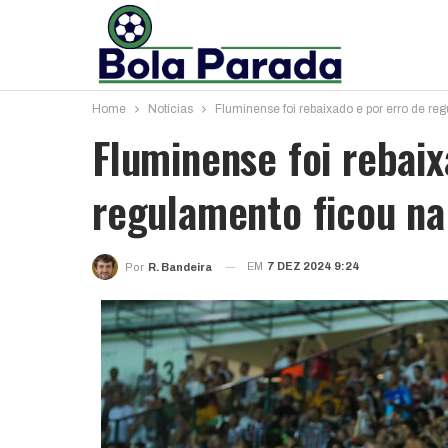
Home
Notícias
Fluminense foi rebaixado e por erro de re
Fluminense foi rebaix
regulamento ficou na
EM
7 DEZ 2024 9:24
Por
R. Bandeira