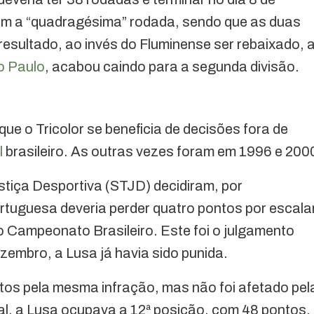
com a “quadragésima” rodada, sendo que as duas
resultado, ao invés do Fluminense ser rebaixado, 
o Paulo
, acabou caindo para a segunda divisão.
 que o Tricolor se beneficia de decisões fora de
l
brasileiro. As outras vezes foram em 1996 e 200
stiça Desportiva (STJD) decidiram, por
rtuguesa deveria perder quatro pontos por escala
do Campeonato Brasileiro. Este foi o julgamento
ezembro, a Lusa já havia sido punida.
os pela mesma infração, mas não foi afetado pel
al, a Lusa ocupava a 12ª posição, com 48 pontos,