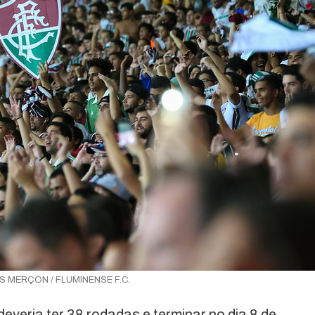
S MERÇON / FLUMINENSE F.C.
everia ter 38 rodadas e terminar no dia 8 de