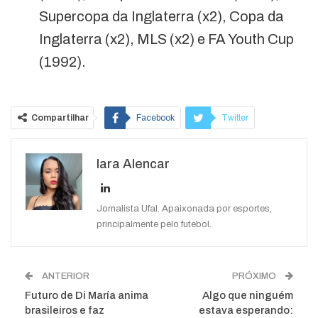
Supercopa da Inglaterra (x2), Copa da
Inglaterra (x2), MLS (x2) e FA Youth Cup
(1992).
Compartilhar
Facebook
Twitter
Google+
ReddIt
Iara Alencar
WhatsApp
Pinterest
O email
Jornalista Ufal. Apaixonada por esportes,
principalmente pelo futebol.
ANTERIOR
PRÓXIMO
Futuro de Di María anima
Algo que ninguém
brasileiros e faz
estava esperando: