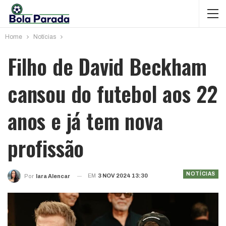
Home
Notícias
Filho de David Beckham
cansou do futebol aos 22
anos e já tem nova
profissão
NOTÍCIAS
EM
3 NOV 2024 13:30
Por
Iara Alencar