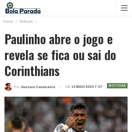
Home
Notícias
Paulinho abre o jogo e
revela se fica ou sai do
Corinthians
NOTÍCIAS
EM
12 MAIO 2024 7:07
Por
Gustavo Cavalcante