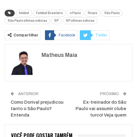
futebol
Futebol Brasileiro
o Paulo
Rivais
São Paulo
São Paulo últimas notícias
SP
SP últimas notícias
Compartilhar
Facebook
Twitter
Google+
ReddIt
Matheus Maia
WhatsApp
Pinterest
O email
ANTERIOR
PRÓXIMO
Como Dorival prejudicou
Ex-treinador do São
tanto o São Paulo?
Paulo vai assumir clube
Entenda
turco! Veja quem
VOCÊ PODE GOSTAR TAMBÉM