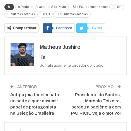
o Paulo
Rivais
São Paulo
São Paulo últimas notícias
SP
SP últimas notícias
SPFC
SPFC últimas notícias
Compartilhar
Facebook
Twitter
Google+
ReddIt
Matheus Jushiro
WhatsApp
Pinterest
O email
Jornalisticamente torcedor do futebol.
ANTERIOR
PRÓXIMO
Antiga joia tricolor bate
Presidente do Santos,
no peito e quer assumir
Marcelo Teixeira,
papel de protagonista
perdeu a paciência com
na Seleção Brasileira
PATRICK. Veja o motivo!