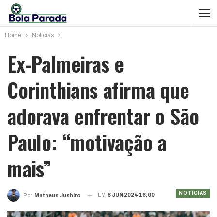
Home
Notícias
Ex-Palmeiras e
Corinthians afirma que
adorava enfrentar o São
Paulo: “motivação a
mais”
NOTÍCIAS
EM
8 JUN 2024 16:00
Por
Matheus Jushiro