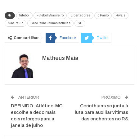
futebol
Futebol Brasileiro
Libertadores
o Paulo
Rivais
São Paulo
São Paulo últimas notícias
SP
Compartilhar
Facebook
Twitter
Google+
ReddIt
Matheus Maia
WhatsApp
Pinterest
O email
ANTERIOR
PRÓXIMO
DEFINIDO: Atlético-MG
Corinthians se junta à
escolhe a dedo mais
luta para auxiliar vítimas
dois reforços para a
das enchentes no RS
janela de julho