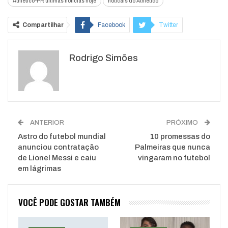
Athletico-PR ultimas noticias hoje
notícais do Athletico
Compartilhar
Facebook
Twitter
Google+
ReddIt
Rodrigo Simões
WhatsApp
Pinterest
O email
ANTERIOR
PRÓXIMO
Astro do futebol mundial
10 promessas do
anunciou contratação
Palmeiras que nunca
de Lionel Messi e caiu
vingaram no futebol
em lágrimas
VOCÊ PODE GOSTAR TAMBÉM