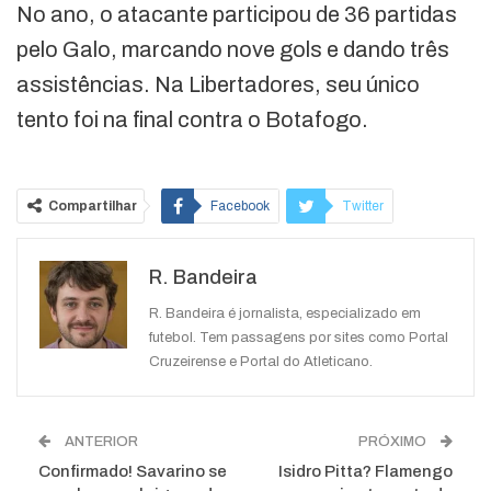
No ano, o atacante participou de 36 partidas
pelo Galo, marcando nove gols e dando três
assistências. Na Libertadores, seu único
tento foi na final contra o Botafogo.
Compartilhar
Facebook
Twitter
Google+
ReddIt
R. Bandeira
WhatsApp
Pinterest
O email
R. Bandeira é jornalista, especializado em
futebol. Tem passagens por sites como Portal
Cruzeirense e Portal do Atleticano.
ANTERIOR
PRÓXIMO
Confirmado! Savarino se
Isidro Pitta? Flamengo