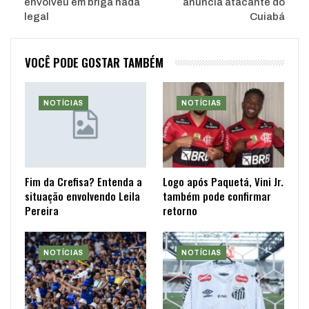
envolveu em briga nada
anuncia atacante do
legal
Cuiabá
VOCÊ PODE GOSTAR TAMBÉM
NOTÍCIAS
NOTÍCIAS
Fim da Crefisa? Entenda a
Logo após Paquetá, Vini Jr.
situação envolvendo Leila
também pode confirmar
Pereira
retorno
NOTÍCIAS
NOTÍCIAS