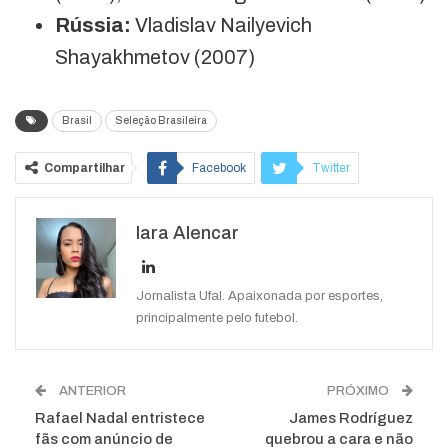
Rússia:
Vladislav Nailyevich
Shayakhmetov (2007)
Brasil
Seleção Brasileira
Compartilhar
Facebook
Twitter
Google+
ReddIt
Iara Alencar
WhatsApp
Pinterest
O email
Jornalista Ufal. Apaixonada por esportes,
principalmente pelo futebol.
ANTERIOR
PRÓXIMO
Rafael Nadal entristece
James Rodríguez
fãs com anúncio de
quebrou a cara e não