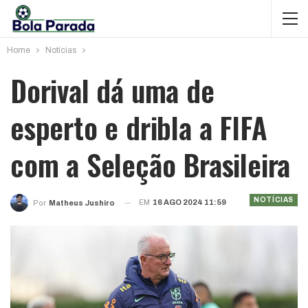
Home
Notícias
Dorival dá uma de
esperto e dribla a FIFA
com a Seleção Brasileira
NOTÍCIAS
EM
16 AGO 2024 11:59
Por
Matheus Jushiro