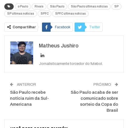
o Paulo
Rivais
São Paulo
São Paulo últimas notícias
SP
SP últimas notícias
SPFC
SPFC últimas notícias
Compartilhar
Facebook
Twitter
Google+
ReddIt
Matheus Jushiro
WhatsApp
Pinterest
O email
Jornalisticamente torcedor do futebol.
ANTERIOR
PRÓXIMO
São Paulo recebe
São Paulo acaba de ser
notícia ruim da Sul-
comunicado sobre
Americana
sorteio da Copa do
Brasil