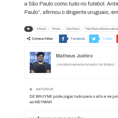
a São Paulo como tudo no futebol. Ante
Paulo“, afirmou o dirigente uruguaio, e
o Paulo
Rivais
São Paulo
São Paulo últimas notíci
Compartilhar
Facebook
Twitter
Matheus Jushiro
Jornalisticamente torcedor do futebol.
ANTERIOR
DE BRUYNE pode jogar tudo para o alto e se jun
ao NEYMAR