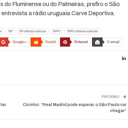
s do Fluminense ou do Palmeiras, prefiro o São
m entrevista a rádio uruguaia Carve Deportiva.
as
SP
SP últimas notícias
SPFC
SPFC últimas notícias
Google+
ReddIt
Pinterest
O email
PRÓXIMO
tar
Cicinho: “Real Madrid pode esperar, o São Paulo vai
chegar”