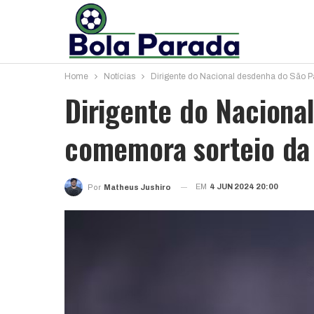
Home
Notícias
Dirigente do Nacional desdenha do São P
Dirigente do Naciona
comemora sorteio da
EM
4 JUN 2024 20:00
Por
Matheus Jushiro