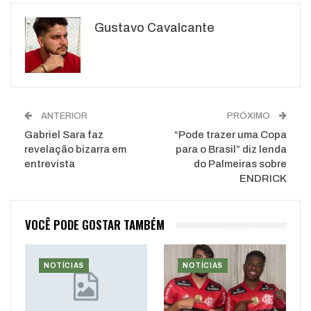
Google+
ReddIt
Gustavo Cavalcante
WhatsApp
Pinterest
O email
ANTERIOR
PRÓXIMO
Gabriel Sara faz
“Pode trazer uma Copa
revelação bizarra em
para o Brasil” diz lenda
entrevista
do Palmeiras sobre
ENDRICK
VOCÊ PODE GOSTAR TAMBÉM
NOTÍCIAS
NOTÍCIAS