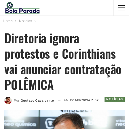
Home
Notícias
Diretoria ignora
protestos e Corinthians
vai anunciar contratação
POLÊMICA
NOTÍCIAS
EM
27 ABR 2024 7:07
Por
Gustavo Cavalcante