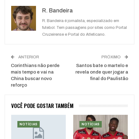
Google+
ReddIt
R. Bandeira
WhatsApp
Pinterest
O email
R. Bandeira é jornalista, especializado em
futebol. Tem passagens por sites como Portal
Cruzeirense e Portal do Atleticano.
ANTERIOR
PRÓXIMO
Corinthians não perde
Santos bate o martelo e
mais tempo e vai na
revela onde quer jogar a
China buscar novo
final do Paulistão
reforço
VOCÊ PODE GOSTAR TAMBÉM
NOTÍCIAS
NOTÍCIAS