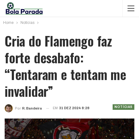
Home
Notícias
Cria do Flamengo faz
forte desabafo:
“Tentaram e tentam me
invalidar”
NOTÍCIAS
EM
31 DEZ 2024 8:28
Por
R. Bandeira