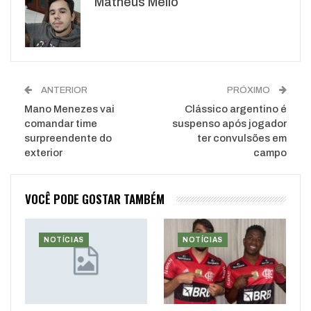
Matheus Mello
WhatsApp
Pinterest
O email
ANTERIOR
PRÓXIMO
Mano Menezes vai
Clássico argentino é
comandar time
suspenso após jogador
surpreendente do
ter convulsões em
exterior
campo
VOCÊ PODE GOSTAR TAMBÉM
NOTÍCIAS
NOTÍCIAS