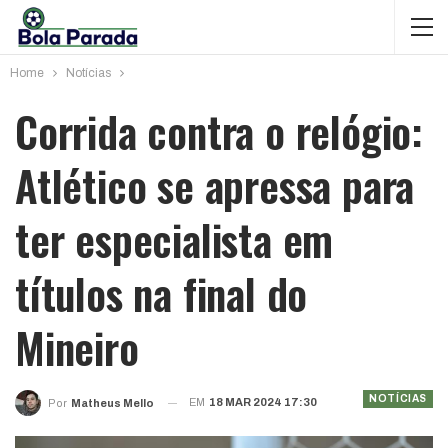
Home
Notícias
Corrida contra o relógio:
Atlético se apressa para
ter especialista em
títulos na final do
Mineiro
NOTÍCIAS
EM
18 MAR 2024 17:30
Por
Matheus Mello