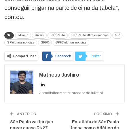
conseguir brigar na parte de cima da tabela”,
contou.
o Paulo
Rivais
São Paulo
São Paulo últimas notícias
SP
SP últimas notícias
SPFC
SPFC últimas notícias
Compartilhar
Facebook
Twitter
Google+
ReddIt
Matheus Jushiro
WhatsApp
Pinterest
O email
Jornalisticamente torcedor do futebol.
ANTERIOR
PRÓXIMO
São Paulo vai ter que
Ex-atleta do São Paulo
pagar quase R$ 27
fecha com o Atlético de