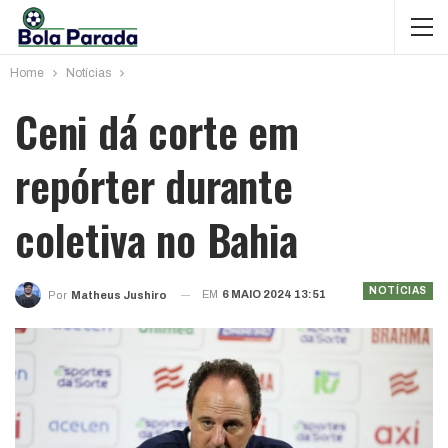
Home
Notícias
Ceni dá corte em
repórter durante
coletiva no Bahia
NOTÍCIAS
EM
6 MAIO 2024 13:51
Por
Matheus Jushiro