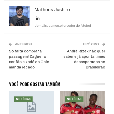
Google+
ReddIt
Matheus Jushiro
WhatsApp
Pinterest
O email
Jornalisticamente torcedor do futebol.
ANTERIOR
PRÓXIMO
Só falta comprar a
André Rizek não quer
passagem! Zagueiro
saber e já aponta times
xerifão e xodó do Galo
desesperados no
manda recado
Brasileirão
VOCÊ PODE GOSTAR TAMBÉM
NOTÍCIAS
NOTÍCIAS