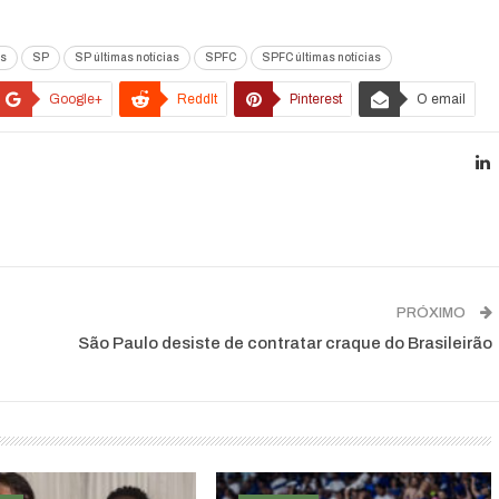
as
SP
SP últimas notícias
SPFC
SPFC últimas notícias
Google+
ReddIt
Pinterest
O email
PRÓXIMO
São Paulo desiste de contratar craque do Brasileirão