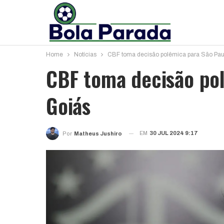
Home
Notícias
CBF toma decisão polêmica para São Pau
CBF toma decisão pol
Goiás
EM
30 JUL 2024 9:17
Por
Matheus Jushiro