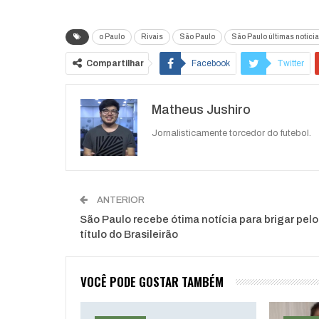
o Paulo
Rivais
São Paulo
São Paulo últimas notíci
Compartilhar
Facebook
Twitter
Matheus Jushiro
Jornalisticamente torcedor do futebol.
ANTERIOR
São Paulo recebe ótima notícia para brigar pelo
título do Brasileirão
VOCÊ PODE GOSTAR TAMBÉM