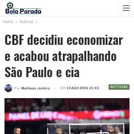
Home
Notícias
CBF decidiu economizar
e acabou atrapalhando
São Paulo e cia
NOTÍCIAS
EM
13 AGO 2024 15:45
Por
Matheus Jushiro