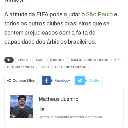
Batista.
A atitude da FIFA pode ajudar o
São Paulo
e
todos os outros clubes brasileiros que se
sentem prejudicados com a falta de
capacidade dos árbitros brasileiros.
o Paulo
Rivais
São Paulo
São Paulo últimas notícias
SP
SP últimas notícias
SPFC
SPFC últimas notícias
Compartilhar
Facebook
Twitter
Google+
ReddIt
Matheus Jushiro
WhatsApp
Pinterest
O email
Jornalisticamente torcedor do futebol.