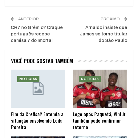
ANTERIOR
PRÓXIMO
CR7 no Grêmio? Craque
Arnaldo insiste que
português recebe
James se torne titular
camisa 7 do Imortal
do São Paulo
VOCÊ PODE GOSTAR TAMBÉM
NOTÍCIAS
NOTÍCIAS
Fim da Crefisa? Entenda a
Logo após Paquetá, Vini Jr.
situação envolvendo Leila
também pode confirmar
Pereira
retorno