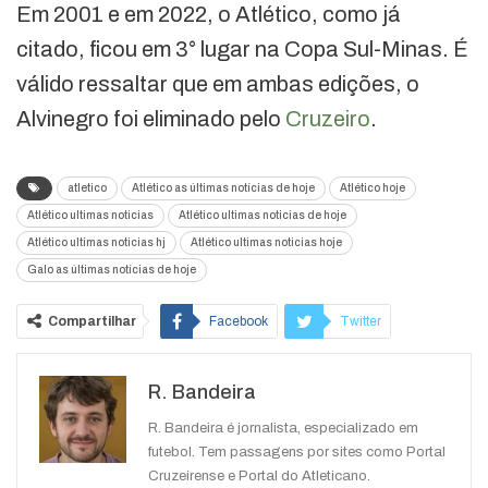
Em 2001 e em 2022, o Atlético, como já
citado, ficou em 3° lugar na Copa Sul-Minas. É
válido ressaltar que em ambas edições, o
Alvinegro foi eliminado pelo
Cruzeiro
.
atletico
Atlético as últimas notícias de hoje
Atlético hoje
Atlético ultimas noticias
Atlético ultimas noticias de hoje
Atlético ultimas noticias hj
Atlético ultimas noticias hoje
Galo as últimas notícias de hoje
Compartilhar
Facebook
Twitter
Google+
ReddIt
R. Bandeira
WhatsApp
Pinterest
O email
R. Bandeira é jornalista, especializado em
futebol. Tem passagens por sites como Portal
Cruzeirense e Portal do Atleticano.