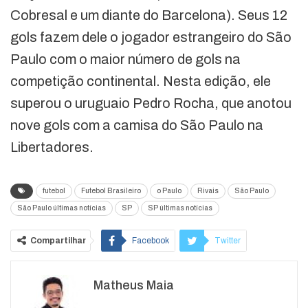
Cobresal e um diante do Barcelona). Seus 12
gols fazem dele o jogador estrangeiro do São
Paulo com o maior número de gols na
competição continental. Nesta edição, ele
superou o uruguaio Pedro Rocha, que anotou
nove gols com a camisa do São Paulo na
Libertadores.
futebol
Futebol Brasileiro
o Paulo
Rivais
São Paulo
São Paulo últimas notícias
SP
SP últimas notícias
Compartilhar
Facebook
Twitter
Google+
ReddIt
Matheus Maia
WhatsApp
Pinterest
O email