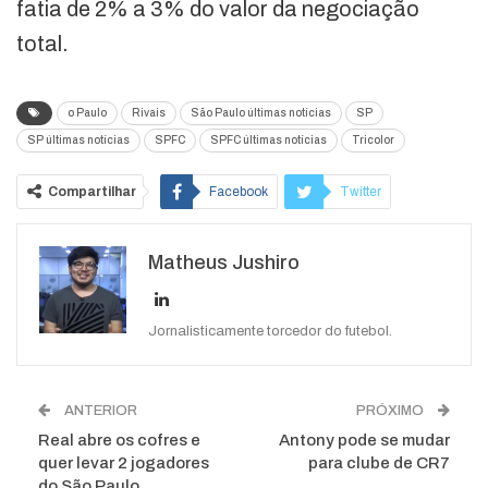
fatia de 2% a 3% do valor da negociação
total.
o Paulo
Rivais
São Paulo últimas notícias
SP
SP últimas notícias
SPFC
SPFC últimas notícias
Tricolor
Compartilhar
Facebook
Twitter
Google+
ReddIt
Matheus Jushiro
WhatsApp
Pinterest
O email
Jornalisticamente torcedor do futebol.
ANTERIOR
PRÓXIMO
Real abre os cofres e
Antony pode se mudar
quer levar 2 jogadores
para clube de CR7
do São Paulo