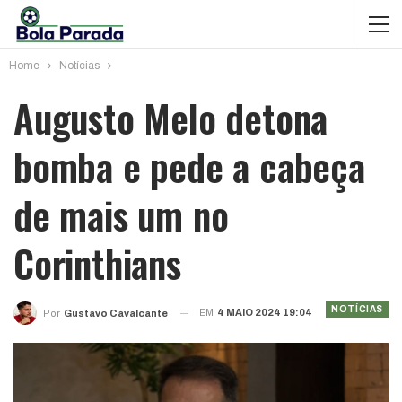
Home
Notícias
Augusto Melo detona
bomba e pede a cabeça
de mais um no
Corinthians
NOTÍCIAS
EM
4 MAIO 2024 19:04
Por
Gustavo Cavalcante