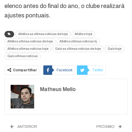
elenco antes do final do ano, o clube realizará
ajustes pontuais.
Atlético as últimas notícias de hoje
Atlético hoje
Atlético ultimas noticias de hoje
Atlético ultimas noticias hj
Atlético ultimas noticias hoje
Galo as últimas notícias de hoje
Galo hoje
Galo últimas notícias
Compartilhar
Facebook
Twitter
Google+
ReddIt
Matheus Mello
WhatsApp
Pinterest
O email
ANTERIOR
PRÓXIMO