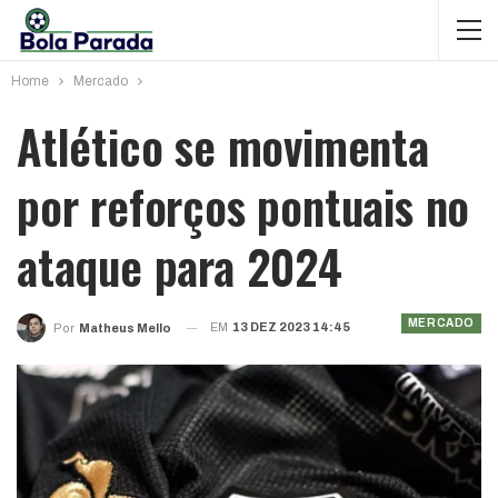
Home
Mercado
Atlético se movimenta
por reforços pontuais no
ataque para 2024
MERCADO
EM
13 DEZ 2023 14:45
Por
Matheus Mello