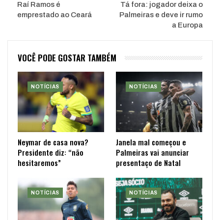
Raí Ramos é
Tá fora: jogador deixa o
emprestado ao Ceará
Palmeiras e deve ir rumo
a Europa
VOCÊ PODE GOSTAR TAMBÉM
NOTÍCIAS
NOTÍCIAS
Neymar de casa nova?
Janela mal começou e
Presidente diz: “não
Palmeiras vai anunciar
hesitaremos”
presentaço de Natal
NOTÍCIAS
NOTÍCIAS