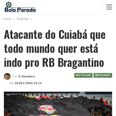
Home
Notícias
Atacante do Cuiabá que
todo mundo quer está
indo pro RB Bragantino
NOTÍCIAS
MERCADO
Por
R. Bandeira
EM
22 DEZ 2024 10:15