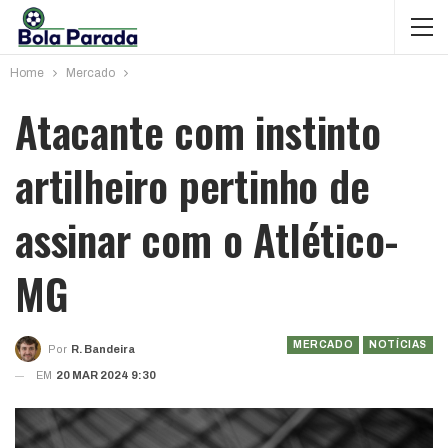
Home
Mercado
Atacante com instinto
artilheiro pertinho de
assinar com o Atlético-
MG
MERCADO
NOTÍCIAS
Por
R. Bandeira
EM
20 MAR 2024 9:30