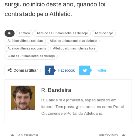
surgiu no início deste ano, quando foi
contratado pelo Athletic.
atletico
Atlético as últimas notícias de hoje
Atlético hoje
Atlético ultimas noticias
Atlético ultimas noticias de hoje
Atlético ultimas noticias hj
Atlético ultimas noticias hoje
Galo as últimas notícias de hoje
Compartilhar
Facebook
Twitter
Google+
ReddIt
R. Bandeira
WhatsApp
Pinterest
O email
R. Bandeira é jornalista, especializado em
futebol. Tem passagens por sites como Portal
Cruzeirense e Portal do Atleticano.
ANTERIOR
PRÓXIMO