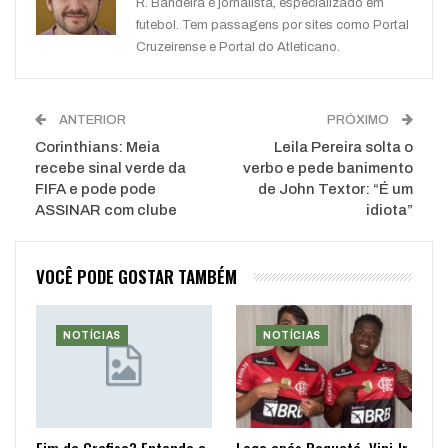
R. Bandeira é jornalista, especializado em
futebol. Tem passagens por sites como Portal
Cruzeirense e Portal do Atleticano.
ANTERIOR
PRÓXIMO
Corinthians: Meia
Leila Pereira solta o
recebe sinal verde da
verbo e pede banimento
FIFA e pode pode
de John Textor: “É um
ASSINAR com clube
idiota”
VOCÊ PODE GOSTAR TAMBÉM
NOTÍCIAS
NOTÍCIAS
Fim da Crefisa? Entenda a
Logo após Paquetá, Vini Jr.