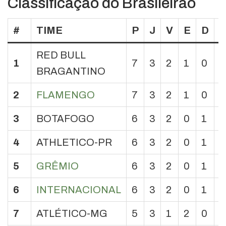
Classificação do Brasileirão
#
TIME
P
J
V
E
D
RED BULL
1
7
3
2
1
0
2
BRAGANTINO
2
FLAMENGO
7
3
2
1
0
2
3
BOTAFOGO
6
3
2
0
1
4
4
ATHLETICO-PR
6
3
2
0
1
3
5
GRÊMIO
6
3
2
0
1
2
6
INTERNACIONAL
6
3
2
0
1
1
7
ATLÉTICO-MG
5
3
1
2
0
3