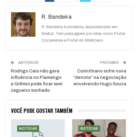
Google+
ReddIt
R. Bandeira
WhatsApp
Pinterest
O email
R. Bandeira é jornalista, especializado em
futebol. Tem passagens por sites como Portal
Cruzeirense e Portal do Atleticano.
ANTERIOR
PRÓXIMO
Rodrigo Caio não gera
Corinthians sofre nova
influência no Flamengo
“derrota” na negociação
e Grêmio pode ficar sem
envolvendo Hugo Souza
zagueiro sonhado
VOCÊ PODE GOSTAR TAMBÉM
NOTÍCIAS
NOTÍCIAS