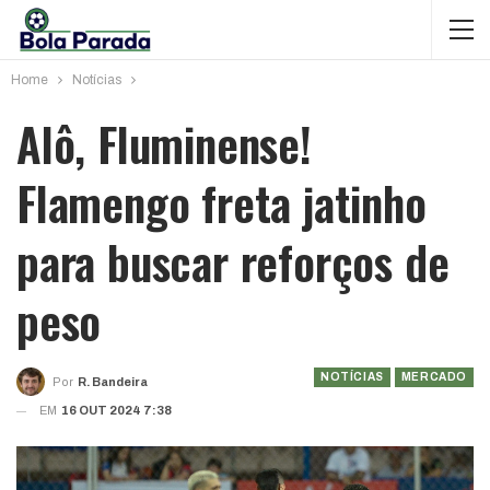
Home
Notícias
Alô, Fluminense!
Flamengo freta jatinho
para buscar reforços de
peso
NOTÍCIAS
MERCADO
Por
R. Bandeira
EM
16 OUT 2024 7:38