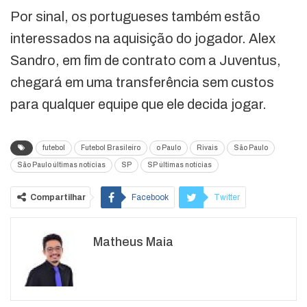
Por sinal, os portugueses também estão
interessados na aquisição do jogador. Alex
Sandro, em fim de contrato com a Juventus,
chegará em uma transferência sem custos
para qualquer equipe que ele decida jogar.
futebol
Futebol Brasileiro
o Paulo
Rivais
São Paulo
São Paulo últimas notícias
SP
SP últimas notícias
Compartilhar
Facebook
Twitter
Google+
ReddIt
Matheus Maia
WhatsApp
Pinterest
O email