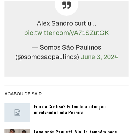
Alex Sandro curtiu…
pic.twitter.com/yA71SZutGK
— Somos São Paulinos
(@somosaopaulinos)
June 3, 2024
ACABOU DE SAIR
Fim da Crefisa? Entenda a situação
envolvendo Leila Pereira
Logo após Paquetá, Vini Jr. também pode