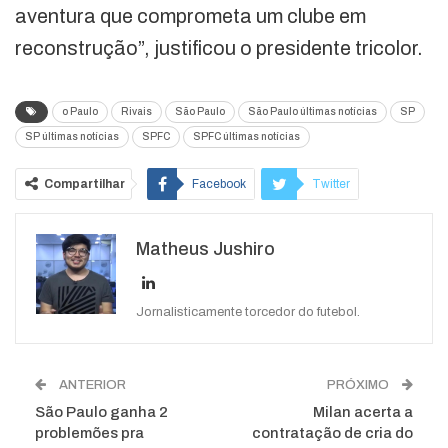
aventura que comprometa um clube em
reconstrução”, justificou o presidente tricolor.
o Paulo
Rivais
São Paulo
São Paulo últimas notícias
SP
SP últimas notícias
SPFC
SPFC últimas notícias
Compartilhar
Facebook
Twitter
Google+
ReddIt
Matheus Jushiro
WhatsApp
Pinterest
O email
Jornalisticamente torcedor do futebol.
ANTERIOR
PRÓXIMO
São Paulo ganha 2
Milan acerta a
problemões pra
contratação de cria do