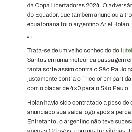
da Copa Libertadores 2024. O adversári
do Equador, que também anunciou a tro
equatoriana foi o argentino Ariel Holan,
"
"
Trata-se de um velho conhecido do
fute
Santos em uma meteórica passagem em 20
tanta sorte assim contra o São Paulo na
justamente contra o Tricolor em partid
com o placar de 4×0 para o São Paulo.
Holan havia sido contratado a peso de 
anunciado sua saída logo após a perca d
Entretanto, o argentino não teve suces
apenas 12 jogos, com quatro vitórias, 