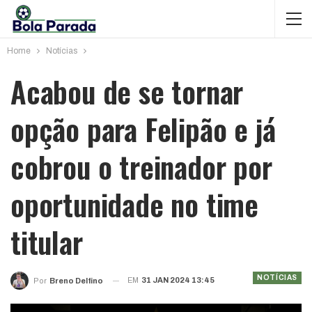
Home
Notícias
Acabou de se tornar
opção para Felipão e já
cobrou o treinador por
oportunidade no time
titular
NOTÍCIAS
EM
31 JAN 2024 13:45
Por
Breno Delfino