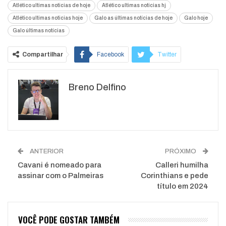
Atlético ultimas noticias de hoje
Atlético ultimas noticias hj
Atlético ultimas noticias hoje
Galo as últimas notícias de hoje
Galo hoje
Galo últimas notícias
Compartilhar
Facebook
Twitter
Google+
ReddIt
Breno Delfino
WhatsApp
Pinterest
O email
ANTERIOR
PRÓXIMO
Cavani é nomeado para
Calleri humilha
assinar com o Palmeiras
Corinthians e pede
título em 2024
VOCÊ PODE GOSTAR TAMBÉM