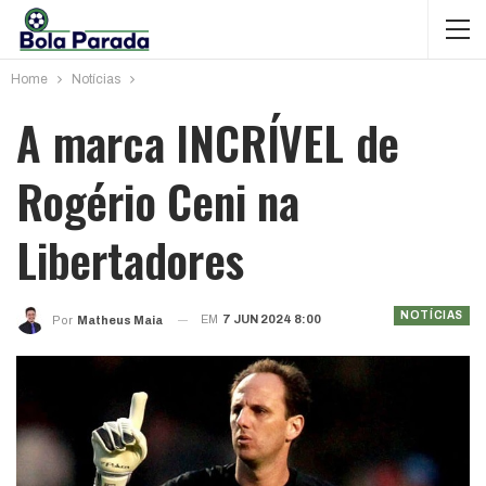
Home
Notícias
A marca INCRÍVEL de
Rogério Ceni na
Libertadores
NOTÍCIAS
EM
7 JUN 2024 8:00
Por
Matheus Maia