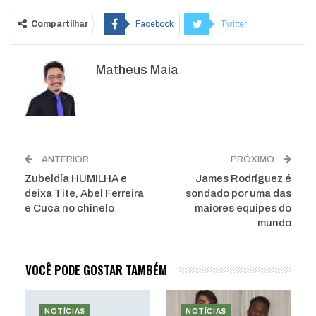
Compartilhar
Facebook
Twitter
Google+
ReddIt
Matheus Maia
WhatsApp
Pinterest
O email
ANTERIOR
PRÓXIMO
Zubeldía HUMILHA e
James Rodríguez é
deixa Tite, Abel Ferreira
sondado por uma das
e Cuca no chinelo
maiores equipes do
mundo
VOCÊ PODE GOSTAR TAMBÉM
NOTÍCIAS
NOTÍCIAS