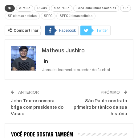
o Paulo
Rivais
São Paulo
São Paulo últimas notícias
SP
SP últimas notícias
SPFC
SPFC últimas notícias
Compartilhar
Facebook
Twitter
Google+
ReddIt
Matheus Jushiro
WhatsApp
Pinterest
O email
Jornalisticamente torcedor do futebol.
ANTERIOR
PRÓXIMO
John Textor compra
São Paulo contrata
briga com presidente do
primeiro britânico da sua
Vasco
história
VOCÊ PODE GOSTAR TAMBÉM